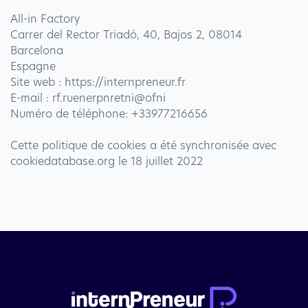
All-in Factory
Carrer del Rector Triadó, 40, Bajos 2, 08014
Barcelona
Espagne
Site web : https://internpreneur.fr
E-mail : rf.ruenerpnretni@ofni
Numéro de téléphone: +33977216656
Cette politique de cookies a été synchronisée avec
cookiedatabase.org le 18 juillet 2022