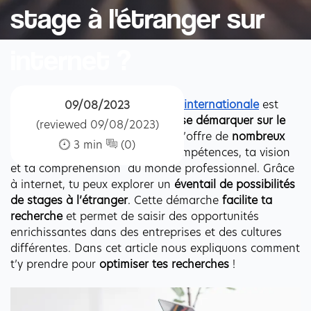
stage à l'étranger sur
internet ?
Une 
expérience professionnelle internationale
 est 
09/08/2023
désormais incontournable pour 
se démarquer sur le 
(reviewed 09/08/2023)
marché du travail
. En effet, elle t’offre de 
nombreux 
3 min
(0)
avantages 
en élargissant tes compétences, ta vision 
et ta compréhension  du monde professionnel. Grâce 
à internet, tu peux explorer un 
éventail de possibilités 
de stages à l’étranger
. Cette démarche 
facilite ta 
recherche
 et permet de saisir des opportunités 
enrichissantes dans des entreprises et des cultures 
différentes. Dans cet article nous expliquons comment 
t’y prendre pour 
optimiser tes recherches 
! 