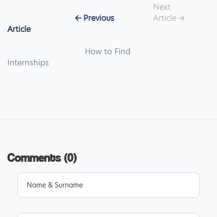
Next 
                            <- Previous 
Article -> 
Article 
                                How to Find 
Internships

Comments (0)