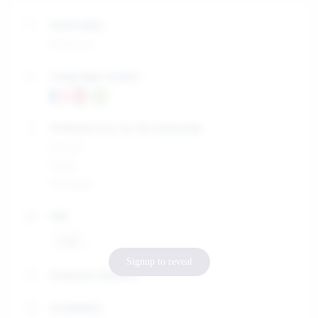
Nationality
Morocco
Languages spoken
Preferred city for the internship
France
Spain
Portugal
Skill
sap
Signup to reveal
Graduate Diploma
Availability