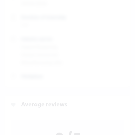
29/04/2026
Duration of internship
7-9
Industry sector
Digital Marketing
Human ressources
Manufacturing Jobs
Workplace
Average reviews