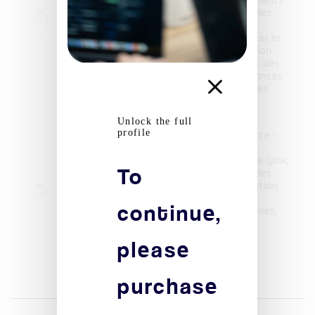
(case studies) et de vidéos promotionnelles.
Conçeption de contenus alignés avec le
positionnement de l’agence pour renforcer la
crédibilité auprès de prospects. Réalisation
d’une veille concurrentielle et ajustement des
actions marketing en fonction des tendances
du marché et des performances observées.
2024-08-15 - 2026-01-15
Unlock the full
profile
Marketing digital et assistant e-commerce -
Kenitra, Morocco
Mise à jour de la base de données du site (prix,
To
photo de produit, description). Gestion des
commandes et la vente en ligne, préparation
continue,
des colis et service client. Création de
contenus digitaux (poste Instagram, stories,
vidéos éducatives) ainsi que la veille
please
concurrentielle et analyse du marché.
2025-04-01 - 2025-04-15
purchase