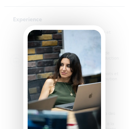
Experience
méthode et ordonnancement - méthode et
ordonnancement
Planification et ordonnancement de la
production pour plus de 30 magasins.
Lancement, suivi et contrôle des ordres de
fabrication. Suivi opérationnel de la production
: réception, contrôle des emballages,
alimentation du stock et coordination
logistique et la livraison. Gestion des achats et
du stock via systeme ERP/CEGID. Contribution
au projet stratégique WIN25.
2025-05-05 - 2025-09-08
Business développer - Kenitra, Morocco
Génération de leads qualifiés grâce à
l’optimisant la stratégie d’acquisition via des
actions ciblées en marketing digital B2B.
Amélioration de la visibilité du site grâce à la
création de blogposts, de cas d’usage clients