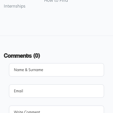
                                How to Find 
Internships

Comments (0)